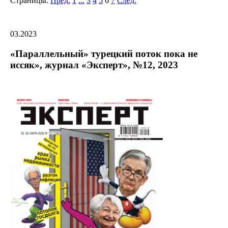
Страницы:
Пред.
1
...
3
4
5
6
7
След.
03.2023
«Параллельный» турецкий поток пока не
иссяк», журнал «Эксперт», №12, 2023