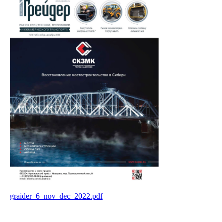
graider_6_nov_dec_2022.pdf