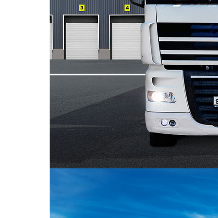
Контейнеровоз ТОНАР
Для перевозки контейнерных грузов мы используе
контейнеры. Данные контейнеровозы помогают с
товаров из контейнеров и полуприцепы.
Транспортировка грузов полуприцепами-контейне
транспортировке, неприкосновенность содержимо
Узнать подробнее
Фотогалерея