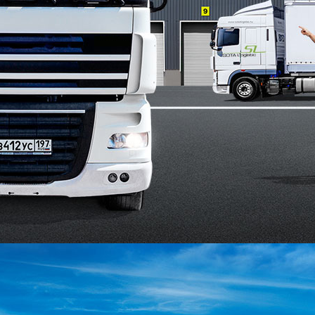
м универсальный контейнеровоз ТОНАР 99891, длинна которого 
ущественно экономить на транспортировке нашим клиентам, пу
ровозами обладает несомненными плюсами: удобство погрузки-р
го контейнера.