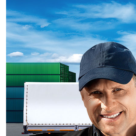
Для перевозки большей части грузов наша компания
использует тентованный полуприцеп Тонар Т3-16/К
позволяющий транспортировать большой объем груза, до 110
кубических метров.
Удобная и продуманная конструкция данного полуприцепа
позволяет осуществлять как боковую, так и верхнюю и
заднюю погрузку-разгрузку. Специальная корзина рассчитана
на два запасных колеса как для самого полуприцепа, так и
тягача.
Одним из важнейших преимуществ полуприцепа модели
«ТОНАР» является увеличенный объём кузова, позволяющий
перевозить на 20% больше по сравнению со стандартным
полуприцепом. Использование данного полуприцепа
позволяет за четыре рейса сэкономить один рейс на
стандартном полуприцепе.
Узнать подробнее
Фотогалерея